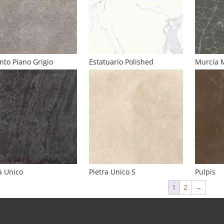
nto Piano Grigio
Estatuario Polished
Murcia 
a Unico
Pietra Unico S
Pulpis
1
2
→