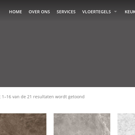
HOME
OVER ONS
SERVICES
VLOERTEGELS
KEU
t 1–16 van de 21 resultaten wordt getoond