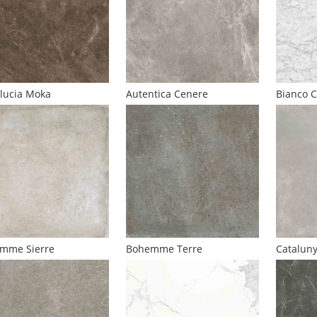
lucia Moka
Autentica Cenere
Bianco C
mme Sierre
Bohemme Terre
Catalun