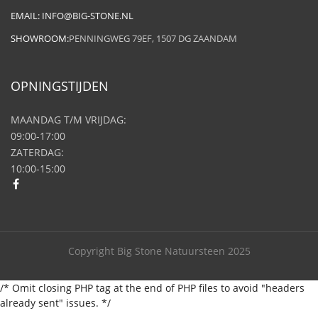
EMAIL:
INFO@BIG-STONE.NL
SHOWROOM:
PENNINGWEG 79EF, 1507 DG ZAANDAM
OPNINGSTIJDEN
MAANDAG T/M VRIJDAG:
09:00-17:00
ZATERDAG:
10:00-15:00
Copyright Big Stone Natuursteen 2025
/* Omit closing PHP tag at the end of PHP files to avoid "headers
already sent" issues. */