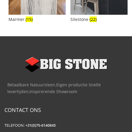
Marmer
(15)
Silestone
(22)
Betaalbare Natuursteen.Eigen productie Snelle
levertijden,Inspirerende Showroom
CONTACT ONS
TELEFOON:
+31(0)75-6140845