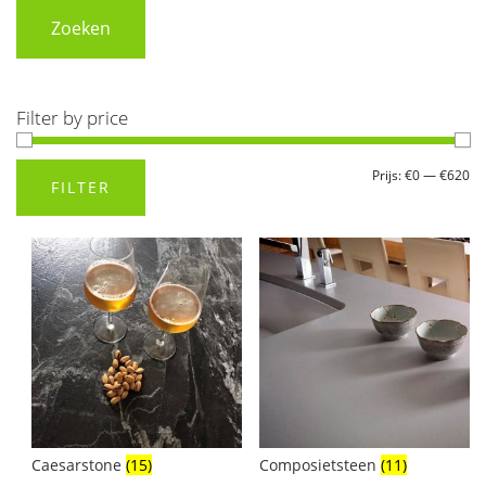
Zoeken
Filter by price
Min.
Max.
Prijs:
€0
—
€620
FILTER
prijs
prijs
Caesarstone
(15)
Composietsteen
(11)