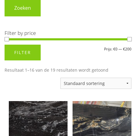
Zoeken
Filter by price
Min.
Max.
Prijs:
€0
—
€200
FILTER
prijs
prijs
Resultaat 1–16 van de 19 resultaten wordt getoond