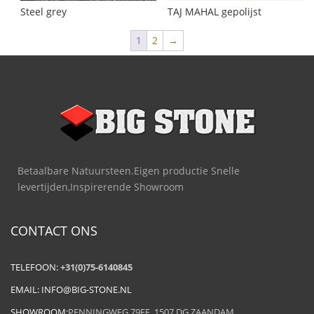
Steel grey
TAJ MAHAL gepolijst
1
2
→
Betaalbare Natuursteen.Eigen productie Snelle
levertijden,Inspirerende Showroom
CONTACT ONS
TELEFOON:
+31(0)75-6140845
EMAIL:
INFO@BIG-STONE.NL
SHOWROOM:
PENNINGWEG 79EF, 1507 DG ZAANDAM