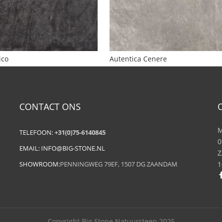
ico
Autentica Cenere
CONTACT ONS
M
TELEFOON:
+31(0)75-6140845
0
EMAIL:
INFO@BIG-STONE.NL
Z
SHOWROOM:
PENNINGWEG 79EF, 1507 DG ZAANDAM
1
Copyright Big Stone Natuursteen 2025