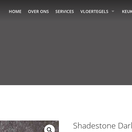
HOME
OVER ONS
SERVICES
VLOERTEGELS
KEU
Shadestone Dar