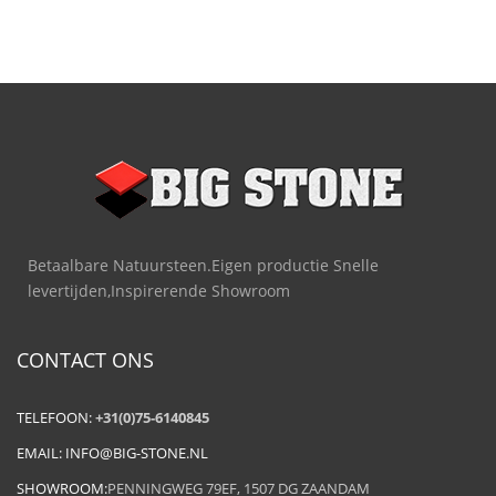
Betaalbare Natuursteen.Eigen productie Snelle
levertijden,Inspirerende Showroom
CONTACT ONS
TELEFOON:
+31(0)75-6140845
EMAIL:
INFO@BIG-STONE.NL
SHOWROOM:
PENNINGWEG 79EF, 1507 DG ZAANDAM