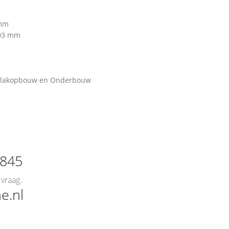
 mm
403 mm
 Vlakopbouw en Onderbouw
0845
vraag.
e.nl