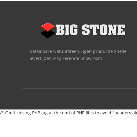
Betaalbare Natuursteen.Eigen productie Snelle
levertijden,Inspirerende Showroom
/* Omit closing PHP tag at the end of PHP files to avoid "headers al