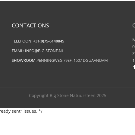
CONTACT ONS
M
TELEFOON:
+31(0)75-6140845
0
EMAIL:
INFO@BIG-STONE.NL
Z
SHOWROOM:
PENNINGWEG 79EF, 1507 DG ZAANDAM
1
Copyright Big Stone Natuursteen 2025
ready sent" issues. */