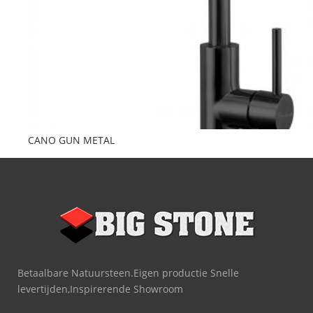
CANO GUN METAL
Betaalbare Natuursteen.Eigen productie Snelle
levertijden,Inspirerende Showroom