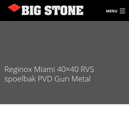
MENU
HOME
OVER ONS
SERVICES
Reginox Miami 40×40 RVS
VLOERTEGELS
spoelbak PVD Gun Metal
KEUKENBLADEN
BOUW & INTERIEUR
CONTACT