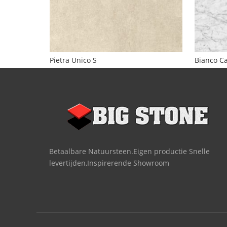
Pietra Unico S
Bianco Ca
Betaalbare Natuursteen.Eigen productie Snelle
levertijden,Inspirerende Showroom