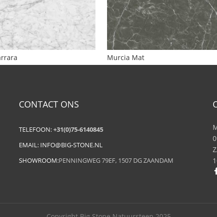
rrara
Murcia Mat
CONTACT ONS
M
TELEFOON:
+31(0)75-6140845
0
EMAIL:
INFO@BIG-STONE.NL
Z
SHOWROOM:
PENNINGWEG 79EF, 1507 DG ZAANDAM
1
Copyright Big Stone Natuursteen 2025