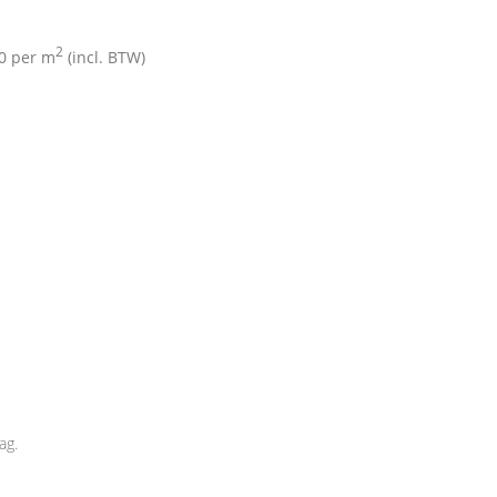
2
00
per m
(incl. BTW)
ag.