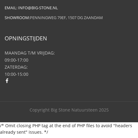
EMAIL:
INFO@BIG-STONE.NL
SHOWROOM:
PENNINGWEG 79EF, 1507 DG ZAANDAM
OPNINGSTIJDEN
MAANDAG T/M VRIJDAG:
09:00-17:00
ZATERDAG:
10:00-15:00
Copyright Big Stone Natuursteen 2025
/* Omit closing PHP tag at the end of PHP files to avoid "headers
already sent" issues. */