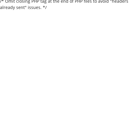
/* Omit closing PHP tag at the end of PHP files to avoid "headers
already sent" issues. */