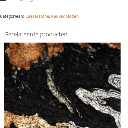
Categorieën:
Caesarstone
,
Keukenbladen
Gerelateerde producten