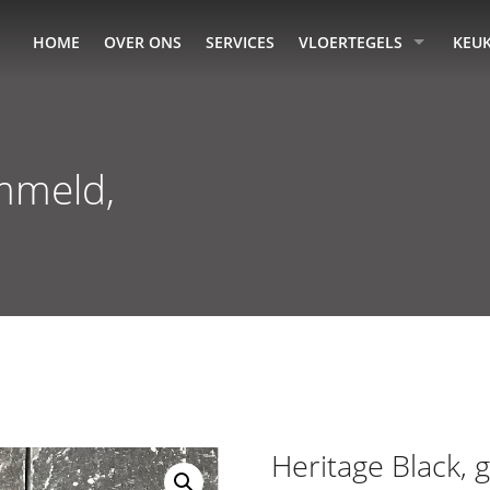
HOME
OVER ONS
SERVICES
VLOERTEGELS
KEU
ommeld,
Heritage Black,