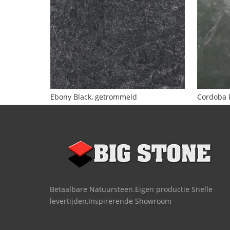
Ebony Black, getrommeld
Cordoba 
Betaalbare Natuursteen.Eigen productie Snelle
levertijden,Inspirerende Showroom