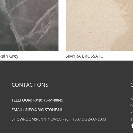
Rain Grey
SIMYRA BROSSATO
CONTACT ONS
M
TELEFOON:
+31(0)75-6140845
0
EMAIL:
INFO@BIG-STONE.NL
Z
SHOWROOM:
PENNINGWEG 79EF, 1507 DG ZAANDAM
1