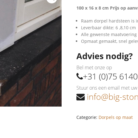
100 x 16 x 8 cm Prijs op aan
Raam dorpel hardsteen is in
Leverbaar dikte: 6 ,8,10 cm
Alle gewenste maatvoering 
Opmaat gemaakt, snel gele
Advies nodig?
Bel met onze op
+31 (0)75 614
Stuur ons een email met uw 
info@big-ston
Categorie:
Dorpels op maat