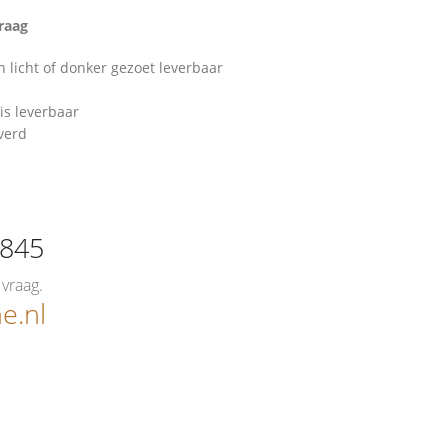
vraag
 licht of donker gezoet leverbaar
is leverbaar
verd
0845
vraag.
e.nl