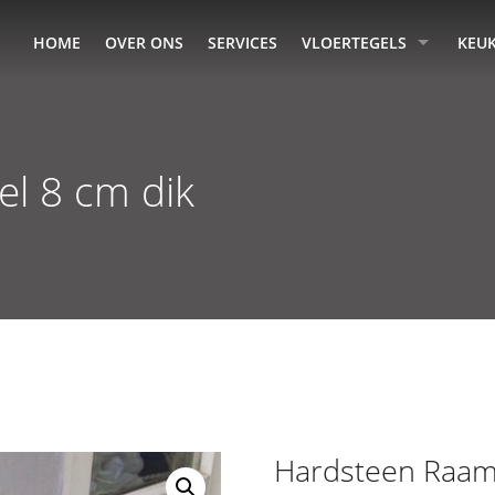
HOME
OVER ONS
SERVICES
VLOERTEGELS
KEU
l 8 cm dik
Hardsteen Raam