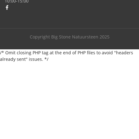
10:00-15:00
Copyright Big Stone Natuursteen 2025
/* Omit closing PHP tag at the end of PHP files to avoid "headers
already sent" issues. */