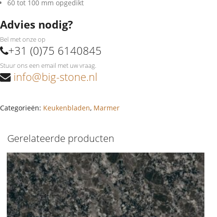
60 tot 100 mm opgedikt
Advies nodig?
Bel met onze op
+31 (0)75 6140845
Stuur ons een email met uw vraag.
info@big-stone.nl
Categorieën:
Keukenbladen
,
Marmer
Gerelateerde producten