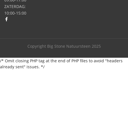
ZATERDAG:
10:00-15:00
Copyright Big Stone Natuursteen 2025
/* Omit closing PHP tag at the end of PHP files to avoid "headers
already sent" issues. */