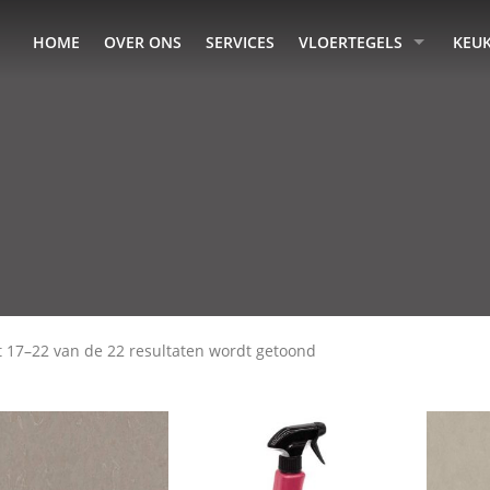
HOME
OVER ONS
SERVICES
VLOERTEGELS
KEU
t 17–22 van de 22 resultaten wordt getoond