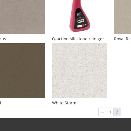
bus
Q-action silestone reiniger
Royal Re
i
White Storm
←
1
2