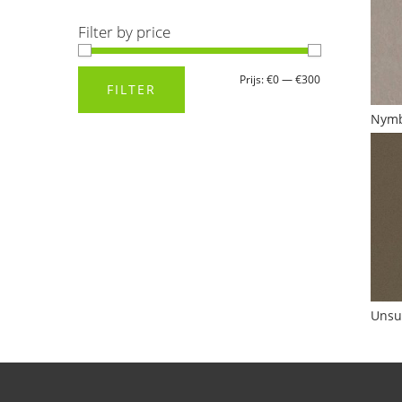
Filter by price
Min.
Max.
Prijs:
€0
—
€300
FILTER
prijs
prijs
Nym
Unsu