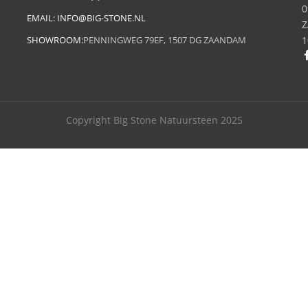
0
EMAIL:
INFO@BIG-STONE.NL
Z
SHOWROOM:
PENNINGWEG 79EF, 1507 DG ZAANDAM
1
Copyright Big Stone Natuursteen 2025