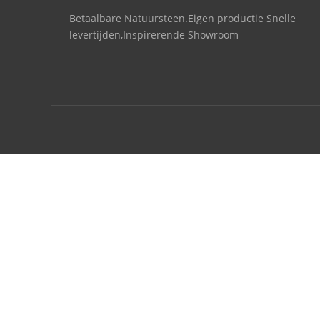
Betaalbare Natuursteen.Eigen productie Snelle
levertijden,Inspirerende Showroom