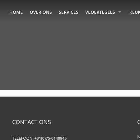
HOME
OVER ONS
SERVICES
VLOERTEGELS
KEU
CONTACT ONS
M
TELEFOON:
+31(0)75-6140845