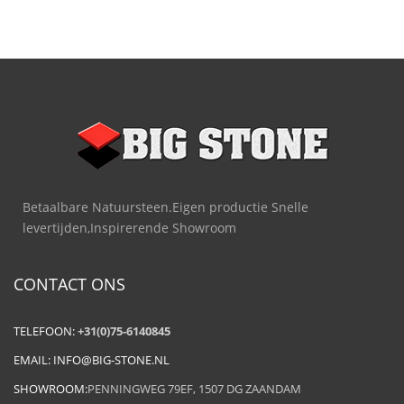
Betaalbare Natuursteen.Eigen productie Snelle
levertijden,Inspirerende Showroom
CONTACT ONS
TELEFOON:
+31(0)75-6140845
EMAIL:
INFO@BIG-STONE.NL
SHOWROOM:
PENNINGWEG 79EF, 1507 DG ZAANDAM