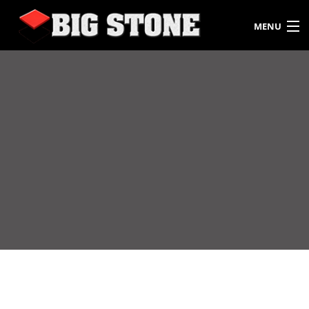
MENU
HOME
OVER ONS
SERVICES
VLOERTEGELS
KEUKENBLADEN
BOUW & INTERIEUR
CONTACT